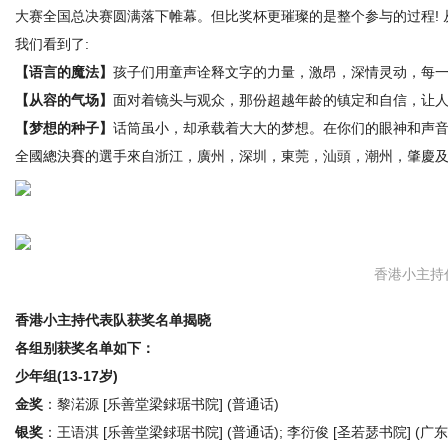
大赛全国总决赛圆满落下帷幕。但比奖杯更璀璨的是整个参与的过程! 
我们看到了:
【语言的魔法】
孩子们用童声诠释文字的力量，激昂，深情灵动，每一
网
【从容的气场】
面对着镜头与观众，那份超越年龄的镇定和自信，让人惊
【梦想的种子】
话筒虽小，却承载着大大的梦想。在你们的眼神和声音
全國總決賽的選手來自浙江，廣州，深圳，東莞，汕頭，潮州，肇慶及
香港小主持
香港小主持代表队获奖名单揭晓
各组别获奖名单如下：
少年组(13-17岁)
金奖
：黎渃源 [乐善堂梁銶琚书院] (普通话)
银奖
：王语淇 [乐善堂梁銶琚书院] (普通话); 李衍俊 [圣若瑟书院] (广东