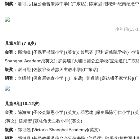
铜奖
：潘可儿 [圣公会曾肇添中学] (广东话); 陈家甜 [佛教叶纪南纪念中学
少年组(13-1
儿童A组 (7-9岁)
金奖
：邱培峰 [圣保罗书院小学] (英文); 曾思齐 [玛利诺修院学校(小学部)] (
Shanghai Academy](英文); 罗奕瑧 [大埔旧墟公立学校(宝湖道)](广东话
银奖
：谢日熙 [佐敦谷圣若瑟天主教小学](广东话)
铜奖
：李晞雒 [保良局锦泰小学 ] (广东话); 黃睿晴 [嘉诺撒圣家学校](
儿童B组(10-12岁)
金奖
：陈海萤 [圣公会蒙恩小学] (英文); 邓孞建 [保良局陈守仁小学] (英
(英文); 陈靖宏 [荔枝角天主教小学](英文)
银奖
：郑可翘 [Victoria Shanghai Academy](英文)
铜奖
：邓悦月 [基督教香港信义会宏信书院](普通话); 陳采芝[救世军韦理