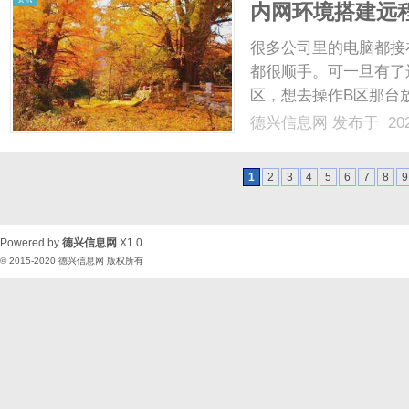
内网环境搭建远
程通道
很多公司里的电脑都接
都很顺手。可一旦有了
区，想去操作B区那台
司内网那台服务器有个
德兴信息网
发布于 202
现远程控制，传统的方
alt"style="height:auto;"..
1
2
3
4
5
6
7
8
9
Powered by
德兴信息网
X1.0
© 2015-2020
德兴信息网
版权所有