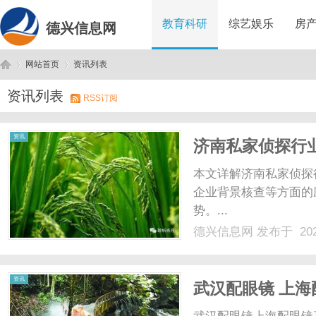
教育科研
综艺娱乐
房
德兴信息网
网站首页
资讯列表
资讯列表
RSS订阅
德
›
›
资讯
济南私家侦探行
本文详解济南私家侦探
企业背景核查等方面的
势。...
德兴信息网
发布于 202
兴
资讯
武汉配眼镜 上海