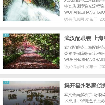
武汉配眼镜上海配眼镜
镜资质保障验光流程验
WUHAN&SHANGHAI
配镜的写字楼眼镜店直
德兴信息网
发布于 202
光、正品镜片、透明价格
顾高专业度与高性价比...
信
资讯
武汉配眼镜 上海
武汉配眼镜上海配眼镜
镜资质保障验光流程验
WUHAN&SHANGHAI
配镜的写字楼眼镜店直
德兴信息网
发布于 202
光、正品镜片、透明价格
息
顾高专业度与高性价比...
资讯
揭开福州私家侦
解析
本文全面解析了福州私
术应用，强调选择正规