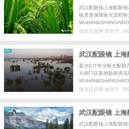
武汉配眼镜上海配眼镜
镜资质保障验光流程验
WUHAN&SHANGHAI
配镜的写字楼眼镜店直
德兴信息网
发布于 202
光、正品镜片、透明价格
顾高专业度与高性价比...
资讯
武汉配眼镜 上海
暮光ILIT专业验光
光师门店案例新闻资讯
WUHAN&SHANGHAI
配镜的写字楼眼镜店直
德兴信息网
发布于 202
光、正品镜片、透明价格
顾高专业度与高性价比...
资讯
武汉配眼镜 上海
武汉配眼镜上海配眼镜