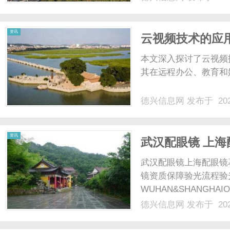
资讯
云视频技术的应
本文深入探讨了云视频
其在远程办公、教育和娱
德兴信息网
发布于 202
资讯
武汉配眼镜 上海
武汉配眼镜上海配眼镜
镜资质保障验光流程验
WUHAN&SHANGHAI
配镜的写字楼眼镜店直
德兴信息网
发布于 202
光、正品镜片、透明价格
顾高专业度与高性价比...