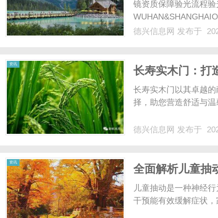
镜资质保障验光流程验
WUHAN&SHANGHAI
配镜的写字楼眼镜店直
德兴信息网
发布于 202
光、正品镜片、透明价格
顾高专业度与高性价比...
资讯
长寿实木门：打
长寿实木门以其卓越的
择，助您营造舒适与温馨
德兴信息网
发布于 202
资讯
全面解析儿童抽
儿童抽动是一种神经行
干预能有效缓解症状，家