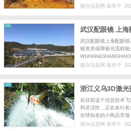
德兴信息网
发布于 202
资讯
武汉配眼镜 上海
武汉配眼镜上海配眼镜
镜资质保障验光流程验
WUHAN&SHANGHAI
配镜的写字楼眼镜店直
德兴信息网
发布于 202
光、正品镜片、透明价格
顾高专业度与高性价比...
资讯
浙江义乌3D激
在目前这个信息技术飞
和灵活性，正在各行各
全球知名的小商品市场
光服务。那么，如何在
德兴信息网
发布于 202
入探讨浙江义乌3D激