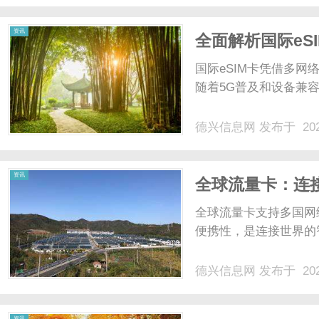
出明智决策。一、3D激光技
资讯
全面解析国际eS
国际eSIM卡凭借多
随着5G普及和设备兼容
德兴信息网
发布于 202
资讯
全球流量卡：连
全球流量卡支持多国网
便携性，是连接世界的智
德兴信息网
发布于 202
资讯