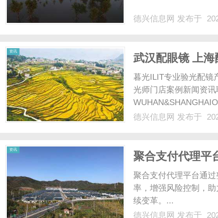
德兴信息网
发布于 202
网
资讯
武汉配眼镜 上海
暮光ILIT专业验光
光师门店案例新闻资讯
WUHAN&SHANGHAI
配镜的写字楼眼镜店直
德兴信息网
发布于 202
光、正品镜片、透明价格
顾高专业度与高性价比...
资讯
聚合支付代理平
聚合支付代理平台通过
率，增强风险控制，助
续变革。...
德兴信息网
发布于 202