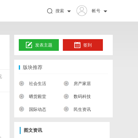
搜索
帐号
发表主题
签到
版块推荐
元
社会生活
房产家居
晒货殿堂
数码科技
国际动态
民生资讯
图文资讯
、