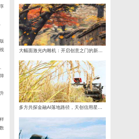
享
视
版
视
大幅面激光内雕机：开启创意之门的新科技利器
、
障
升
多方共探金融AI落地路径，天创信用星图AI助力产业金融智能升级
样
数