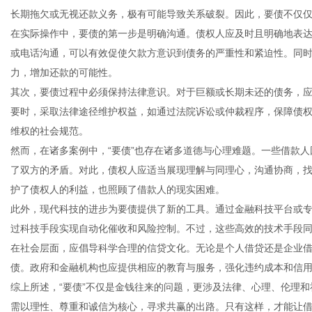
长期拖欠或无视还款义务，极有可能导致关系破裂。因此，要债不仅
在实际操作中，要债的第一步是明确沟通。债权人应及时且明确地表
或电话沟通，可以有效促使欠款方意识到债务的严重性和紧迫性。同
力，增加还款的可能性。
信
其次，要债过程中必须保持法律意识。对于巨额或长期未还的债务，
要时，采取法律途径维护权益，如通过法院诉讼或仲裁程序，保障债
维权的社会规范。
然而，在诸多案例中，“要债”也存在诸多道德与心理难题。一些借款
了双方的矛盾。对此，债权人应适当展现理解与同理心，沟通协商，
护了债权人的利益，也照顾了借款人的现实困难。
此外，现代科技的进步为要债提供了新的工具。通过金融科技平台或
过科技手段实现自动化催收和风险控制。不过，这些高效的技术手段
息
在社会层面，应倡导科学合理的信贷文化。无论是个人借贷还是企业
债。政府和金融机构也应提供相应的教育与服务，强化违约成本和信
综上所述，“要债”不仅是金钱往来的问题，更涉及法律、心理、伦理
需以理性、尊重和诚信为核心，寻求共赢的出路。只有这样，才能让