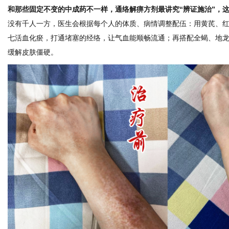
和那些固定不变的中成药不一样，通络解痹方剂最讲究“辨证施治”，
没有千人一方，医生会根据每个人的体质、病情调整配伍：用黄芪、
七活血化瘀，打通堵塞的经络，让气血能顺畅流通；再搭配全蝎、地
网
缓解皮肤僵硬。