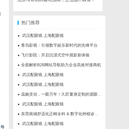
量
热门推荐
武汉配眼镜 上海配眼镜
●
青鸟影视：引领数字娱乐新时代的先锋平台
●
飞行影院：开启沉浸式空中观影新体验
●
全面解析B2B网站导航助力企业高效对接商机
●
武汉配眼镜 上海配眼镜
●
武汉配眼镜 上海配眼镜
●
温婉灵动，一眼万年！久匠量身定制的眉眼唇，才是你整张脸的点睛之笔！淡颜系女生的气质加分项
●
武汉配眼镜 上海配眼镜
●
东莞南城舒适化正畸全科 & 数字化种植诊疗专业指南
●
武汉配眼镜 上海配眼镜
●
保每