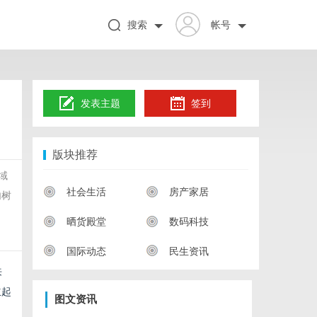
搜索
帐号
发表主题
签到
版块推荐
域
社会生活
房产家居
内树
、
晒货殿堂
数码科技
国际动态
民生资讯
来
立起
图文资讯