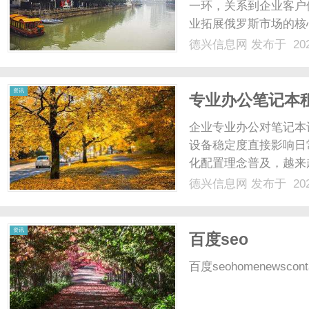
一环，关系到企业客户
业拓展俄罗斯市场的核心
德兴信息网
发布于 202
资讯
专业办公笔记本
租赁服务
企业专业办公对笔记本
设备稳定度直接影响日
化配置理念普及，越来
齐办公笔记本。...
德兴信息网
发布于 202
资讯
百度seo
百度seohomenewsconta