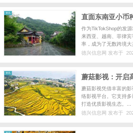
清算、店......
资讯
直面东南亚小币种
汇与税务合规难
作为TikTokSho
来西亚、越南、菲律宾
率，成为了无数跨境大卖
力下，东南亚市场的出
德兴信息网
发布于 202
繁荣，其破碎的金融基
务部门头疼不已。印尼...
资讯
蘑菇影视：开启
蘑菇影视凭借丰富的影
络影视平台。它支持多
打造优质影视生态。...
德兴信息网
发布于 202
资讯