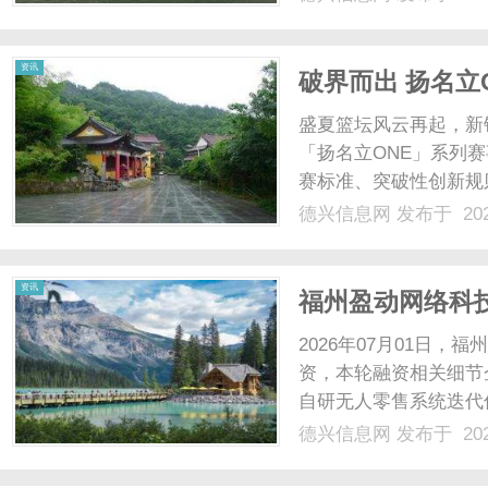
体发出的不是“警告”，
时光。他尝试......
资讯
破界而出 扬名立O
系列赛7月启幕
盛夏篮坛风云再起，新
「扬名立ONE」系列
赛标准、突破性创新规
全国篮球爱好者献上一
德兴信息网
发布于 202
立ONE」全国青年篮
CBA职业俱乐部青年梯队与
资讯
福州盈动网络科技
速智慧便民新零
2026年07月01日，
资，本轮融资相关细节
自研无人零售系统迭代
人便利店品牌全国门店
德兴信息网
发布于 202
联网智慧新零售赛道，
技有限公司（统一社会信用