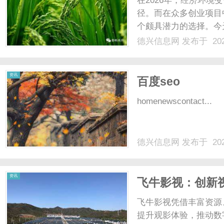
在2026年，经济环
径。而在众多创业项目
个颇具潜力的选择。今
副业新路径，而繁灯网
德兴信息网
发布于 202
业创业不是盲目选项目
持的行业。灯饰作为家装刚
信
资讯
百度seo
homenewscontact...
德兴信息网
发布于 202
息
资讯
飞牛影视：创新
飞牛影视凭借丰富资源
提升观影体验，推动数字