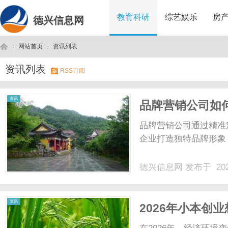
教育科研
综艺娱乐
房
德兴信息网
网站首页
资讯列表
资讯列表
RSS订阅
德
›
›
资讯
品牌营销公司如
品牌营销公司通过精准
企业打造独特品牌形象，
德兴信息网
发布于 202
兴
资讯
2026年小本创
业新路径！