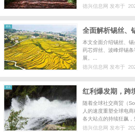
德兴信息网
发布于 202
资讯
全面解析锡丝、
优势
本文全面介绍锡丝、锡条
药芯焊丝、波峰焊锡条
展。...
德兴信息网
发布于 202
资讯
红利爆发期，跨境
款渠道？
随着全球社交商贸（Soci
人的速度重塑全球电商
各大站点的持续狂飙，
一条全新的万亿级赛道
德兴信息网
发布于 202
金融与资金链条同样面临