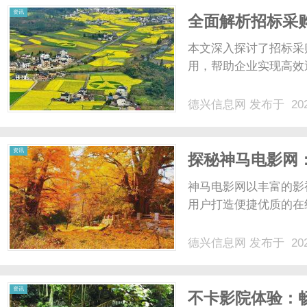
资讯
全面解析招标采
用
本文深入探讨了招标采
用，帮助企业实现高效透
德兴信息网
发布于 202
资讯
探秘神马电影网
解析
神马电影网以丰富的影
用户打造便捷优质的在线
德兴信息网
发布于 202
资讯
不卡影院体验：