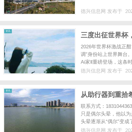
德兴信息网
发布于 202
网
资讯
三度出征世界杯
海信造”的中国
2026年世界杯激战正
调”身份站上世界舞台。
Ai家Ⅱ重磅登场，这
牌出海，到5G领跑，
德兴信息网
发布于 202
央空调一以贯之的使命哲
局之年......
资讯
从助行器到重拾希
缩”正面交锋
联系方式：183104
只是偶尔头晕，他以为
头晕逐渐从“偶尔”变成
在医院做完核磁共振，
德兴信息网
发布于 202